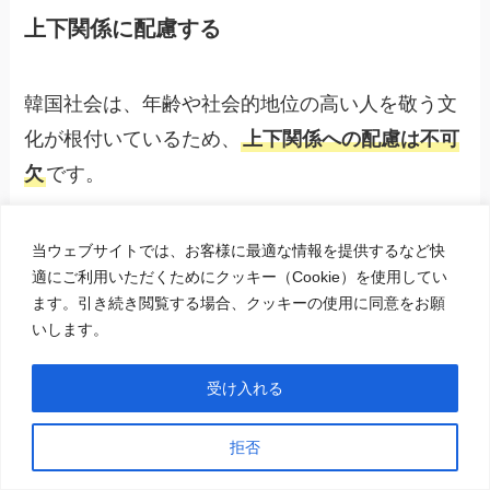
上下関係に配慮する
韓国社会は、年齢や社会的地位の高い人を敬う文
化が根付いているため、
上下関係への配慮は不可
欠
です。
相手の年齢によって言葉遣いや態度を使い分け、
当ウェブサイトでは、お客様に最適な情報を提供するなど快
適にご利用いただくためにクッキー（Cookie）を使用してい
同じ程度の役職であっても、年齢が上の人には敬
ます。引き続き閲覧する場合、クッキーの使用に同意をお願
意を表すのが一般的とされています。
いします。
受け入れる
以下のような行為は失礼にあたるため避けた方が
良いでしょう。
拒否