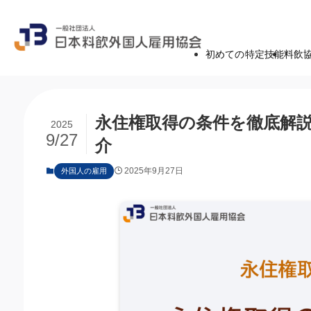
初めての特定技能
料飲
永住権取得の条件を徹底解
2025
9/27
介
2025年9月27日
外国人の雇用