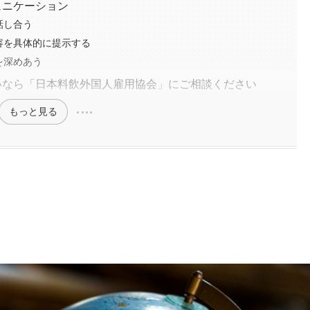
ュニケーション
話し合う
容を具体的に提示する
を深めあう
いなら「日本料飲外国人雇用協会」にご相談ください
もっと見る
？