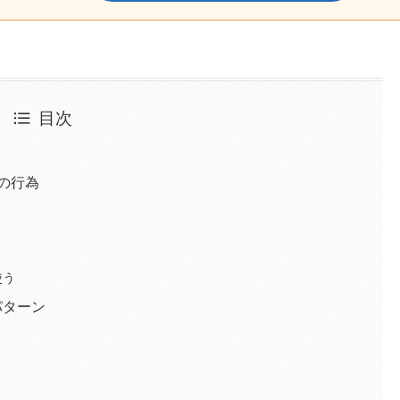
目次
？
の行為
使う
パターン