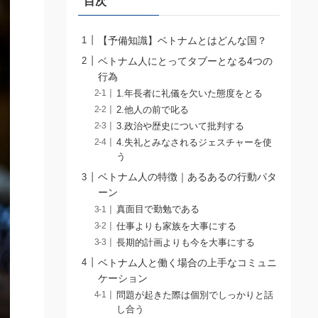
目次
【予備知識】ベトナムとはどんな国？
ベトナム人にとってタブーとなる4つの
行為
1.年長者に礼儀を欠いた態度をとる
2.他人の前で叱る
3.政治や歴史について批判する
4.失礼とみなされるジェスチャーを使
う
ベトナム人の特徴｜あるあるの行動パタ
ーン
真面目で勤勉である
仕事よりも家族を大事にする
長期的計画よりも今を大事にする
ベトナム人と働く場合の上手なコミュニ
ケーション
問題が起きた際は個別でしっかりと話
し合う