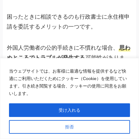
困ったときに相談できるのも行政書士に永住権申
請を委託するメリットの一つです。
外国人労働者の公的手続きに不慣れな場合、
思わ
ぬところでトラブルが発生する
可能性がありま
す。
当ウェブサイトでは、お客様に最適な情報を提供するなど快
適にご利用いただくためにクッキー（Cookie）を使用してい
ます。引き続き閲覧する場合、クッキーの使用に同意をお願
たとえば、追加で書類を請求された場合や不許可
いします。
になってしまった場合などです。
受け入れる
専門家のサポートがあれば、問題
拒否
が発生しても迅速かつ適切に対応
FES監修者