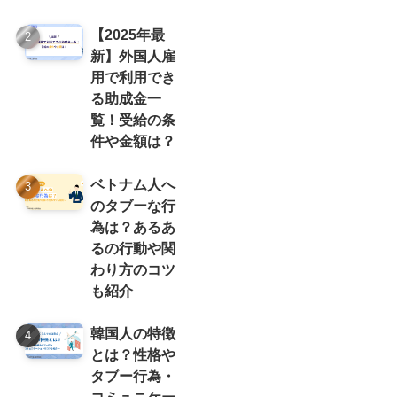
【2025年最
新】外国人雇
用で利用でき
る助成金一
覧！受給の条
件や金額は？
ベトナム人へ
のタブーな行
為は？あるあ
るの行動や関
わり方のコツ
も紹介
韓国人の特徴
とは？性格や
タブー行為・
コミュニケー