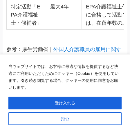
特定活動「E
最大4年
EPA介護福祉士
PA介護福祉
に合格して活動内
士・候補者」
は、在留年数の上
参考：厚生労働省｜
外国人介護職員の雇用に関す
る介護事業者向けガイドブック
当ウェブサイトでは、お客様に最適な情報を提供するなど快
参考：厚生労働省｜
外国人介護職員を雇用できる
適にご利用いただくためにクッキー（Cookie）を使用してい
4つの制度を比較してみましょう
ます。引き続き閲覧する場合、クッキーの使用に同意をお願
いします。
在留資格「介護」の在留期間は5年・3年・1年・3
受け入れる
ヵ月のいずれかで更新可能です。ほかの在留資格
とは異なり、在留資格「介護」は
更新回数や在留
拒否
可能年数などの制限がありません
。