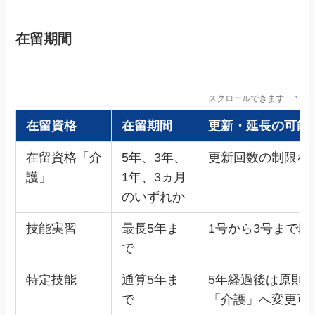
在留期間
スクロールできます
在留資格
在留期間
更新・延長の可能
在留資格「介
5年、3年、
更新回数の制限な
護」
1年、3ヵ月
のいずれか
技能実習
最長5年ま
1号から3号まで
で
特定技能
通算5年ま
5年経過後は原則
で
「介護」へ変更可