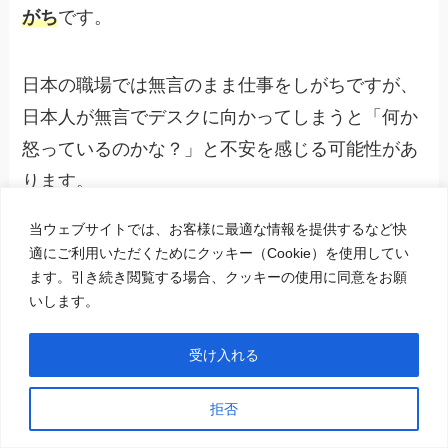
がち
です。
日本の職場では無言のまま仕事をしがちですが、
日本人が無言でデスクに向かってしまうと「何か
怒っているのかな？」と不安を感じる可能性があ
ります。
当ウェブサイトでは、お客様に最適な情報を提供するなど快
逆に、短い「調子どう？」「元気？」のような会
適にご利用いただくためにクッキー（Cookie）を使用してい
ます。引き続き閲覧する場合、クッキーの使用に同意をお願
話であっても、笑顔を交わしながらあいさつや軽
いします。
い雑談を重ねると、インドネシア人は安心感を得
やすいです。
受け入れる
拒否
日常的なやりとりは、相手が「相談しても大丈
夫」と思える雰囲気づくりにもつながります。万