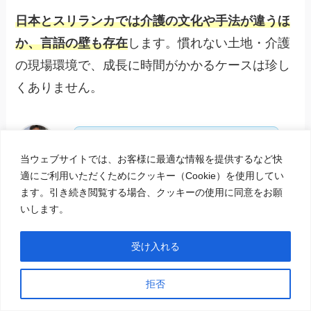
日本とスリランカでは介護の文化や手法が違うほ
か、言語の壁も存在
します。慣れない土地・介護
の現場環境で、成長に時間がかかるケースは珍し
くありません。
個人差があることを理解し、一人
当ウェブサイトでは、お客様に最適な情報を提供するなど快
ひとりの学習ペースに合わせた指
猪口 裕介
適にご利用いただくためにクッキー（Cookie）を使用してい
導を進めましょう。
ます。引き続き閲覧する場合、クッキーの使用に同意をお願
いします。
なお、なかには日本語がうまく話せないスリラン
受け入れる
カ人もいます。以下の記事では、日本語が話せな
拒否
い外国人労働者との接し方を解説しているので、